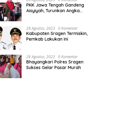
alon Jemaah Haji
Bupati Yuni Optimis Sragen
I
PKK Jawa Tengah Gandeng
aten Sragen Ikuti
Masuk Tiga Besar Penilaian
G
Aisyiyah, Turunkan Angka
ingan Manasik
PPD 2024
Stunting
28 Agustus, 2023
0 Komentar
Kabupaten Sragen Termiskin,
Pemkab Lakukan Ini
28 Agustus, 2023
0 Komentar
Bhayangkari Polres Sragen
Sukses Gelar Pasar Murah