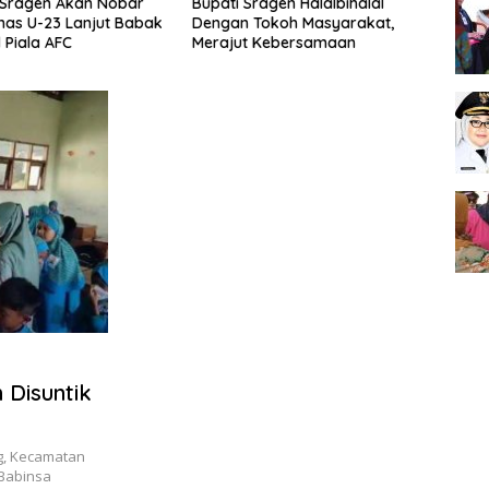
Sragen Akan Nobar
Bupati Sragen Halalbihalal
751 C
nas U-23 Lanjut Babak
Dengan Tokoh Masyarakat,
Kabup
 Piala AFC
Merajut Kebersamaan
Bimb
 Disuntik
g, Kecamatan
 Babinsa