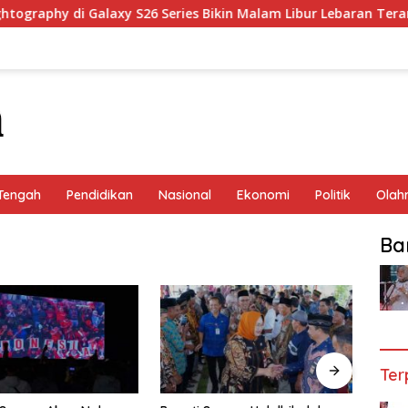
raphy di Galaxy S26 Series Bikin Malam Libur Lebaran Terang &
Tengah
Pendidikan
Nasional
Ekonomi
Politik
Olah
Ba
Ter