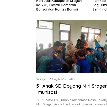
kowi Kunjungi
Hari Jadi Kabupaten Sragen
Pemkab 
jau Penanganan
ke-278, Diawali Pameran
Lagi Tim
h Sesuai Inpres
Bonsai dan Kontes Bonsai
Semifinal
Sragen
13 September, 2023
51 Anak SD Doyong Miri Sragen
Imunisasi
TERAS SRAGEN – Bhabinkamtibmas Desa Doyon
Miri, Sragen Aipda Lilik Handoko bersama-sama