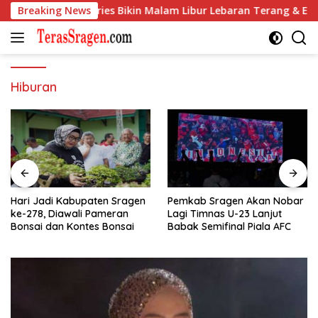
Langsung
 di Galaxy S26 Series Bikin Malam Libur Lebaran Terang & Epik
Breaking News
ke
konten
Hiburan
Hari Jadi Kabupaten Sragen
Pemkab Sragen Akan Nobar
ke-278, Diawali Pameran
Lagi Timnas U-23 Lanjut
Bonsai dan Kontes Bonsai
Babak Semifinal Piala AFC