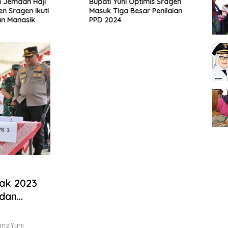
n Jemaah Haji
Bupati Yuni Optimis Sragen
Inda
n Sragen Ikuti
Masuk Tiga Besar Penilaian
Gruju
an Manasik
PPD 2024
tak 2023
 dan
ung Yuni