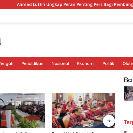
Ahmad Luthfi Ungkap Peran Penting Pers Bagi Pembangun
Tengah
Pendidikan
Nasional
Ekonomi
Politik
Olah
Ba
Ter