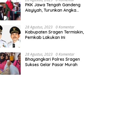
hnya Pesona Kedung
Program Tumis Pemkab
P
PKK Jawa Tengah Gandeng
g di Miri Sragen
Sragen, Desa Tlogo Tirto
S
Aisyiyah, Turunkan Angka
Sumberlawang Lulus Sebagai
J
Stunting
Desa Tuntas Kemiskinan
2
28 Agustus, 2023
0 Komentar
Kabupaten Sragen Termiskin,
Pemkab Lakukan Ini
28 Agustus, 2023
0 Komentar
Bhayangkari Polres Sragen
Sukses Gelar Pasar Murah