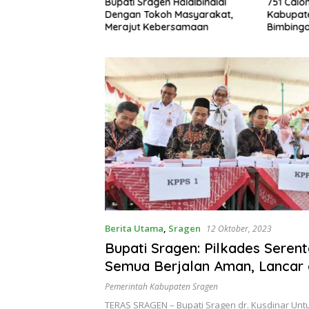
gen Akan Nobar
Bupati Sragen Halalbihalal
751 Calo
 U-23 Lanjut Babak
Dengan Tokoh Masyarakat,
Kabupate
ala AFC
Merajut Kebersamaan
Bimbing
Berita Utama
,
Sragen
12 Oktober, 2023
Bupati Sragen: Pilkades Seren
Semua Berjalan Aman, Lancar
Kondusif
Pemerintah Kabupaten Sragen
TERAS SRAGEN – Bupati Sragen dr. Kusdinar Unt