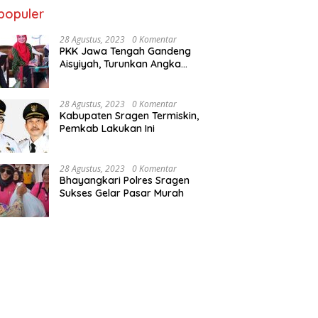
alon Jemaah Haji
Bupati Yuni Optimis Sragen
I
populer
aten Sragen Ikuti
Masuk Tiga Besar Penilaian
G
ingan Manasik
PPD 2024
28 Agustus, 2023
0 Komentar
PKK Jawa Tengah Gandeng
Aisyiyah, Turunkan Angka
Stunting
28 Agustus, 2023
0 Komentar
Kabupaten Sragen Termiskin,
Pemkab Lakukan Ini
28 Agustus, 2023
0 Komentar
Bhayangkari Polres Sragen
Sukses Gelar Pasar Murah