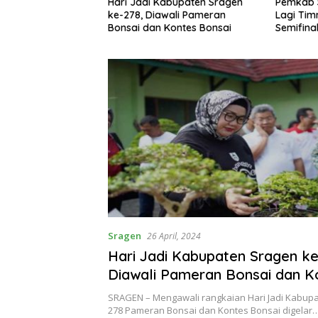
kowi Kunjungi
Pemkab 
Hari Jadi Kabupaten Sragen
jau Penanganan
Lagi Tim
ke-278, Diawali Pameran
h Sesuai Inpres
Semifinal
Bonsai dan Kontes Bonsai
Sragen
26 April, 2024
Hari Jadi Kabupaten Sragen ke
Diawali Pameran Bonsai dan K
Bonsai
SRAGEN – Mengawali rangkaian Hari Jadi Kabupa
278 Pameran Bonsai dan Kontes Bonsai digelar