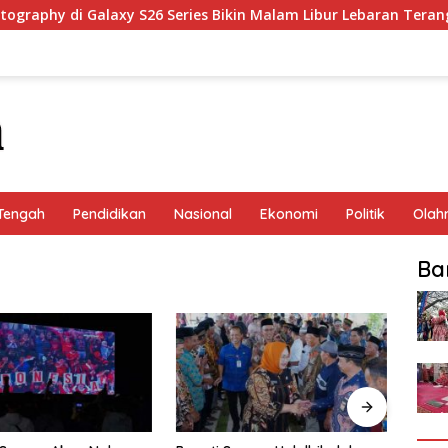
aphy di Galaxy S26 Series Bikin Malam Libur Lebaran Terang & E
Tengah
Pendidikan
Nasional
Ekonomi
Politik
Olah
Ba