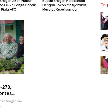
Sragen Akan Nobar
Bupati Sragen Halalbihalal
751 C
Ter
nas U-23 Lanjut Babak
Dengan Tokoh Masyarakat,
Kabup
 Piala AFC
Merajut Kebersamaan
Bimb
-278,
ontes
ten Sragen ke-
…