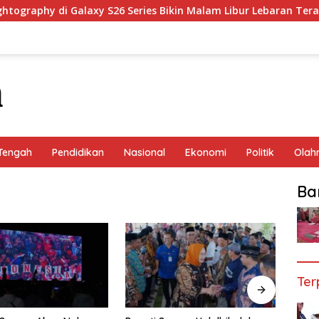
graphy di Galaxy S26 Series Bikin Malam Libur Lebaran Terang 
Tengah
Pendidikan
Nasional
Ekonomi
Politik
Olah
Ba
Ter