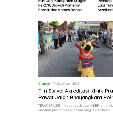
kowi Kunjungi
Hari Jadi Kabupaten Sragen
Pemkab 
jau Penanganan
ke-278, Diawali Pameran
Lagi Tim
h Sesuai Inpres
Bonsai dan Kontes Bonsai
Semifinal
Sragen
14 September, 2023
Tim Survei Akreditasi Klinik P
Rawat Jalan Bhayangkara Pol
Disambut Tarian Wonderland 
TERAS SRAGEN – Kapolres Sragen AKBP Jamal 
Bhayangkari
kedatangan tim survei dalam rangka penilaian…