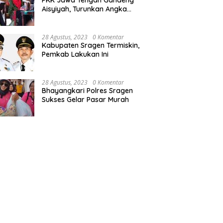
PKK Jawa Tengah Gandeng
alon Jemaah Haji
Bupati Yuni Optimis Sragen
I
Aisyiyah, Turunkan Angka
aten Sragen Ikuti
Masuk Tiga Besar Penilaian
G
Stunting
ingan Manasik
PPD 2024
28 Agustus, 2023
0 Komentar
Kabupaten Sragen Termiskin,
Pemkab Lakukan Ini
28 Agustus, 2023
0 Komentar
Bhayangkari Polres Sragen
Sukses Gelar Pasar Murah