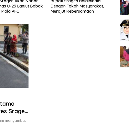
Sragen Akan Nobar
Bupati Sragen Halalbihalal
751 C
nas U-23 Lanjut Babak
Dengan Tokoh Masyarakat,
Kabup
 Piala AFC
Merajut Kebersamaan
Bimb
ratama
res Sragen
TK
Alam menyambut