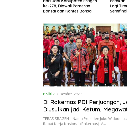
kowi Kunjungi
Hari Jadi Kabupaten Sragen
Pemkab 
jau Penanganan
ke-278, Diawali Pameran
Lagi Tim
h Sesuai Inpres
Bonsai dan Kontes Bonsai
Semifinal
Politik
1 Oktober, 2023
Di Rakernas PDI Perjuangan, 
Diusulkan jadi Ketum, Megawati
Dewan Pembina
TERAS SRAGEN – Nama Presiden Joko Widodo ata
Rapat Kerja Nasional (Rakernas) IV…