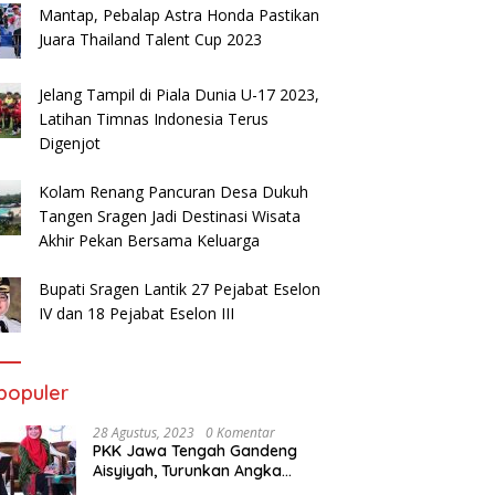
alon Jemaah Haji
Bupati Yuni Optimis Sragen
I
Mantap, Pebalap Astra Honda Pastikan
aten Sragen Ikuti
Masuk Tiga Besar Penilaian
G
Juara Thailand Talent Cup 2023
ingan Manasik
PPD 2024
Jelang Tampil di Piala Dunia U-17 2023,
Latihan Timnas Indonesia Terus
Digenjot
Kolam Renang Pancuran Desa Dukuh
Tangen Sragen Jadi Destinasi Wisata
Akhir Pekan Bersama Keluarga
Bupati Sragen Lantik 27 Pejabat Eselon
IV dan 18 Pejabat Eselon III
populer
28 Agustus, 2023
0 Komentar
PKK Jawa Tengah Gandeng
Aisyiyah, Turunkan Angka
Stunting