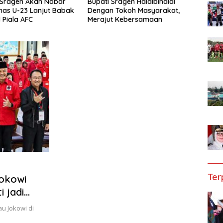
Sragen Akan Nobar
Bupati Sragen Halalbihalal
751 C
nas U-23 Lanjut Babak
Dengan Tokoh Masyarakat,
Kabup
 Piala AFC
Merajut Kebersamaan
Bimb
Ter
Jokowi
 jadi
u Jokowi di