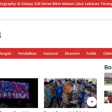
phy di Galaxy S26 Series Bikin Malam Libur Lebaran Terang & E
Tengah
Pendidikan
Nasional
Ekonomi
Politik
Olah
Ba