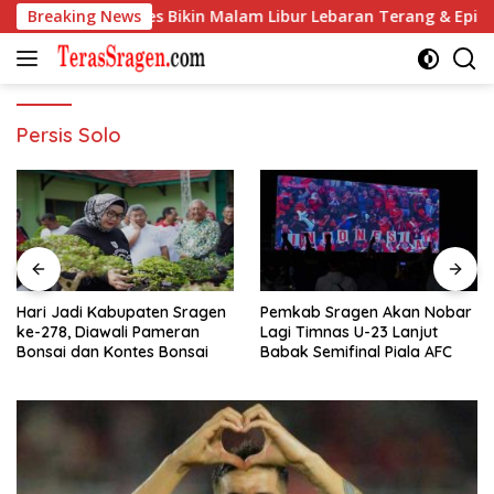
Langsung
 Galaxy S26 Series Bikin Malam Libur Lebaran Terang & Epik
Breaking News
ke
konten
Persis Solo
Hari Jadi Kabupaten Sragen
Pemkab Sragen Akan Nobar
ke-278, Diawali Pameran
Lagi Timnas U-23 Lanjut
Bonsai dan Kontes Bonsai
Babak Semifinal Piala AFC