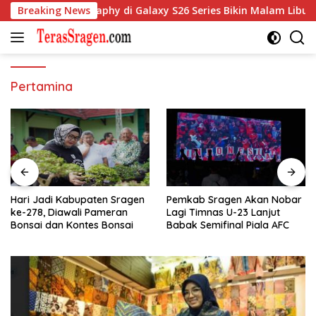
Langsung
Breaking News
Nightography di Galaxy S26 Series Bikin Malam Libur L
ke
konten
Pertamina
Hari Jadi Kabupaten Sragen
Pemkab Sragen Akan Nobar
ke-278, Diawali Pameran
Lagi Timnas U-23 Lanjut
Bonsai dan Kontes Bonsai
Babak Semifinal Piala AFC