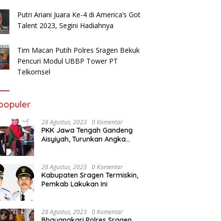
alon Jemaah Haji
Bupati Yuni Optimis Sragen
I
aten Sragen Ikuti
Masuk Tiga Besar Penilaian
G
Putri Ariani Juara Ke-4 di America’s Got
ingan Manasik
PPD 2024
Talent 2023, Segini Hadiahnya
Tim Macan Putih Polres Sragen Bekuk
Pencuri Modul UBBP Tower PT
Telkomsel
populer
28 Agustus, 2023
0 Komentar
PKK Jawa Tengah Gandeng
Aisyiyah, Turunkan Angka
Stunting
28 Agustus, 2023
0 Komentar
Kabupaten Sragen Termiskin,
Pemkab Lakukan Ini
28 Agustus, 2023
0 Komentar
Bhayangkari Polres Sragen