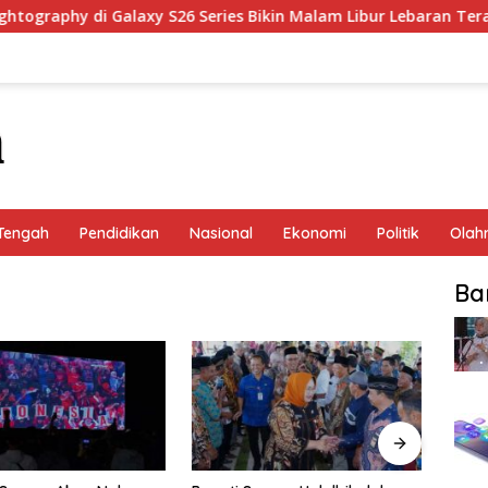
graphy di Galaxy S26 Series Bikin Malam Libur Lebaran Terang &
Tengah
Pendidikan
Nasional
Ekonomi
Politik
Olah
Ba