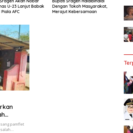
Sragen Akan Nobar
Bupati Sragen Halalbihalal
751 C
nas U-23 Lanjut Babak
Dengan Tokoh Masyarakat,
Kabup
 Piala AFC
Merajut Kebersamaan
Bimb
Ter
rkan
ah
sang pamflet
, salah…