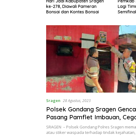
kowi Kunjungi
Hari Jadi Kabupaten Sragen
Pemkab 
jau Penanganan
ke-278, Diawali Pameran
Lagi Tim
h Sesuai Inpres
Bonsai dan Kontes Bonsai
Semifinal
Sragen
28 Agustus, 2023
Polsek Gondang Sragen Genca
Pasang Pamflet Imbauan, Ceg
Pencurian
SRAGEN – Polsek Gondang Polres Sragen mema
atau stiker waspada terhadap tindak kejahatan