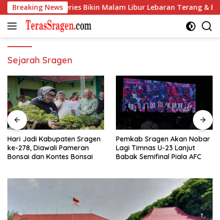
Langsung
 di Galaxy S26 Series Bikin Malam Libur Lebaran Terang & Epik
Breaking News
ke
konten
Sejarah Sragen
Hari Jadi Kabupaten Sragen
Pemkab Sragen Akan Nobar
ke-278, Diawali Pameran
Lagi Timnas U-23 Lanjut
Bonsai dan Kontes Bonsai
Babak Semifinal Piala AFC