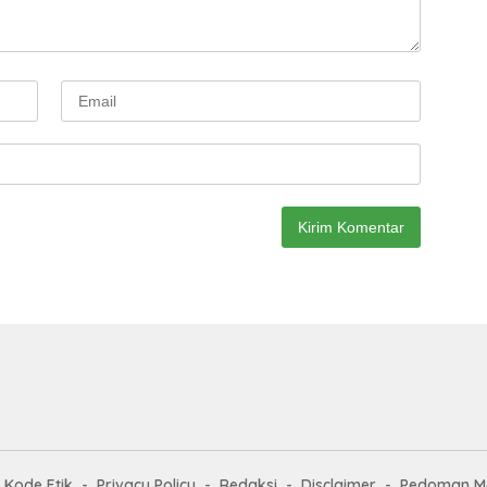
Kode Etik
Privacy Policy
Redaksi
Disclaimer
Pedoman Me