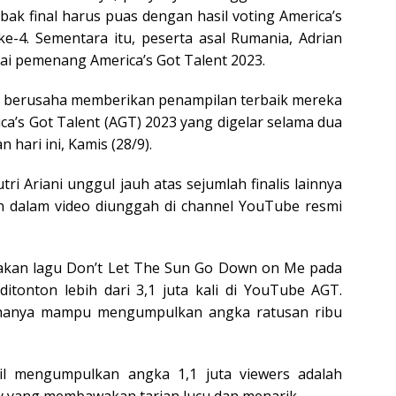
abak final harus puas dengan hasil voting America’s
ke-4. Sementara itu, peserta asal Rumania, Adrian
ai pemenang America’s Got Talent 2023.
nnya berusaha memberikan penampilan terbaik mereka
a’s Got Talent (AGT) 2023 yang digelar selama dua
 hari ini, Kamis (28/9).
ri Ariani unggul jauh atas sejumlah finalis lainnya
on dalam video diunggah di channel YouTube resmi
akan lagu Don’t Let The Sun Go Down on Me pada
itonton lebih dari 3,1 juta kali di YouTube AGT.
as hanya mampu mengumpulkan angka ratusan ribu
il mengumpulkan angka 1,1 juta viewers adalah
 yang membawakan tarian lucu dan menarik.