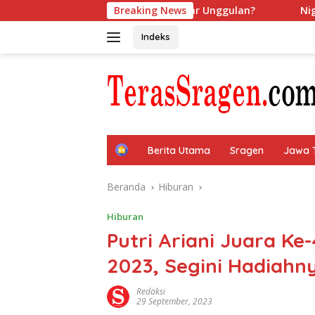
Langsung
andingan Performa Ponsel Pintar Unggulan?
Breaking News
Nightogra
ke
konten
Indeks
H
Berita Utama
Sragen
Jawa 
o
m
Beranda
Hiburan
e
Hiburan
Putri Ariani Juara Ke-
2023, Segini Hadiahn
Redaksi
29 September, 2023