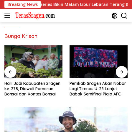
Langsung
y di Galaxy S26 Series Bikin Malam Libur Lebaran Terang & Epi
Breaking News
ke
konten
Bunga Krisan
Hari Jadi Kabupaten Sragen
Pemkab Sragen Akan Nobar
ke-278, Diawali Pameran
Lagi Timnas U-23 Lanjut
Bonsai dan Kontes Bonsai
Babak Semifinal Piala AFC