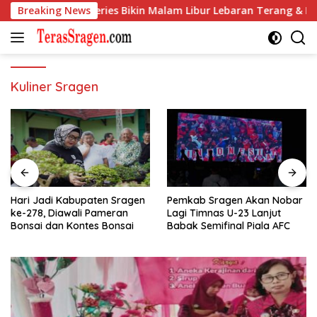
Langsung
 di Galaxy S26 Series Bikin Malam Libur Lebaran Terang & Epik
Breaking News
ke
konten
Kuliner Sragen
Hari Jadi Kabupaten Sragen
Pemkab Sragen Akan Nobar
ke-278, Diawali Pameran
Lagi Timnas U-23 Lanjut
Bonsai dan Kontes Bonsai
Babak Semifinal Piala AFC