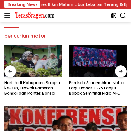
Langsung
di Galaxy S26 Series Bikin Malam Libur Lebaran Terang & Epik
Breaking News
ke
konten
pencurian motor
Hari Jadi Kabupaten Sragen
Pemkab Sragen Akan Nobar
ke-278, Diawali Pameran
Lagi Timnas U-23 Lanjut
Bonsai dan Kontes Bonsai
Babak Semifinal Piala AFC