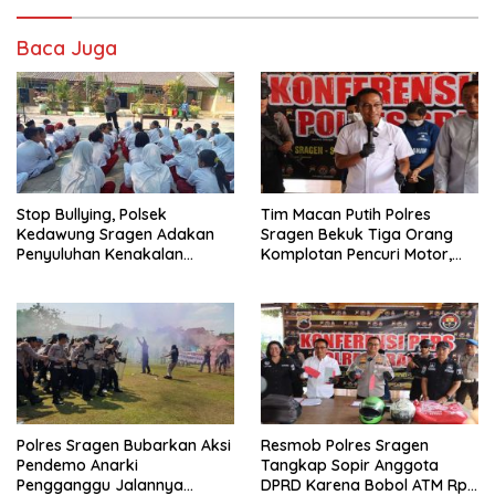
Baca Juga
Stop Bullying, Polsek
Tim Macan Putih Polres
Kedawung Sragen Adakan
Sragen Bekuk Tiga Orang
Penyuluhan Kenakalan
Komplotan Pencuri Motor,
Remaja Pelajar di SDN 1
Satu Diantaranya
Karangpelem
Perempuan
Polres Sragen Bubarkan Aksi
Resmob Polres Sragen
Pendemo Anarki
Tangkap Sopir Anggota
Pengganggu Jalannya
DPRD Karena Bobol ATM Rp