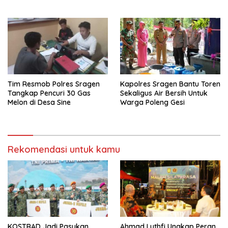
Pilkades
41,5 Juta
Tim Resmob Polres Sragen
Kapolres Sragen Bantu Toren
Tangkap Pencuri 30 Gas
Sekaligus Air Bersih Untuk
Melon di Desa Sine
Warga Poleng Gesi
Rekomendasi untuk kamu
KOSTRAD Jadi Pasukan
Ahmad Luthfi Ungkap Peran